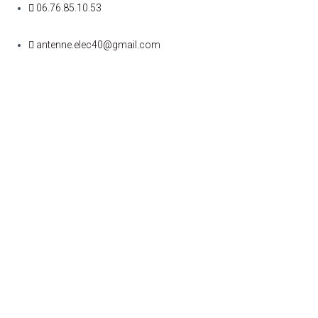
06.76.85.10.53
antenne.elec40@gmail.com